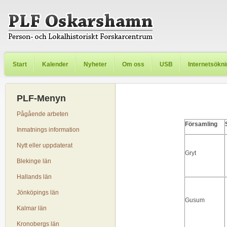
Start
Kalender
Nyheter
Om oss
USB
Internetsökn
PLF-Menyn
Pågående arbeten
Församling
Inmatnings information
Nytt eller uppdaterat
Gryt
Blekinge län
Hallands län
Jönköpings län
Gusum
Kalmar län
Kronobergs län