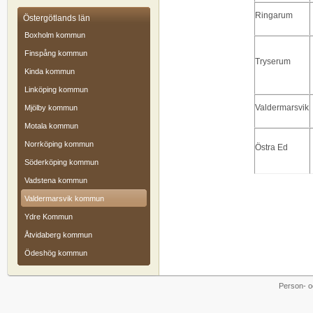
Ringarum
Östergötlands län
Boxholm kommun
Finspång kommun
Tryserum
Kinda kommun
Linköping kommun
Valdermarsvik
Mjölby kommun
Motala kommun
Norrköping kommun
Östra Ed
Söderköping kommun
Vadstena kommun
Valdermarsvik kommun
Ydre Kommun
Åtvidaberg kommun
Ödeshög kommun
Person- o