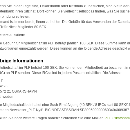
nn Sie in der Lage sind, Oskarshamn oder Kristdala zu besuchen, sind Sie in der 
tenbank ihren Sitz hat. Dort können Sie vielleicht selbst das finden, was Sie suchen
rbindung zu treten.
mand ist immer bereit, Ihnen zu helfen. Die Gebühr für das Verwenden der Datenba
Kfür Nicht-Mitglieder 80 SEK
itere Auskünfte
e Gebühr für Mitgliedschaft im PLF beträgt jährlich 100 SEK. Diese Summe kann d
twortkarten eingezahlt werden. Diese können an die folgende Adresse geschickt 
brige Informationen
tgliedschaft im PLF beträgt 100 SEK. Sie können den Mitgliedbeitrag bezahlen, in 
RC) an PLF senden. Diese IRCs sind in jedem Postamt erhältlich. Die Adresse:
LF
ox 23
-572 21 OSKARSHAMN
chweden
e Mitgliedschaft beinhaltet eine Such-Ermäßigung (40 SEK / 8 IRCs statt 80 SEK/
ie den Newsletter „PLF-Nytt“. BIC:NDEASESSIBAN:SE8095000099603404009387
llten Sie noch weitere Fragen haben? Schreiben Sie eine Mail an
PLF Oskarsham