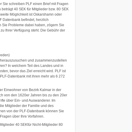
 Sie schreiben PLF einen Brief mit Fragen
s beträgt 40 SEK für Mitglieder bzw. 80 SEK
e zweite Möglichkeit ist Oskarshamn oder
LF Datenbank befindet, herzlich
en Sie Probleme dabei haben, zögern Sie
t zu Ihrer Verfügung steht. Die Gebühr der
weden)
en herauszusuchen und zusammenzustellen
ren? In welchem Teil des Landes und in
n, bevor das Ziel erreicht wird. PLF ist
e PLF-Datenbank mit ihren mehr als 6 272
er Einwohner von Bezirk Kalmar in der
h von den 1620er Jahren bis zu den 20er
fte über Ein- und Auswanderer. Im
ie Mitglieder der Familie und des
ionen von der PLF-Datenbank können Sie
 Fragen über Ihre Vorfahren.
itglieder 40 SEKfür Nicht-Mitglieder 80