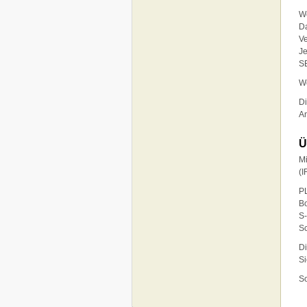
We
Da
Ve
Je
SE
We
Di
An
Ü
Mi
(I
P
B
S
S
Di
S
So