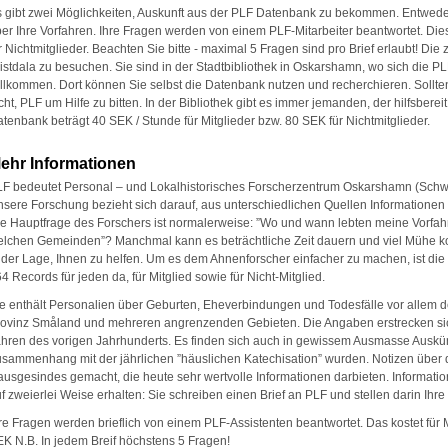
 gibt zwei Möglichkeiten, Auskunft aus der PLF Datenbank zu bekommen. Entweder
er Ihre Vorfahren. Ihre Fragen werden von einem PLF-Mitarbeiter beantwortet. Die
r Nichtmitglieder. Beachten Sie bitte - maximal 5 Fragen sind pro Brief erlaubt! Di
istdala zu besuchen. Sie sind in der Stadtbibliothek in Oskarshamn, wo sich die P
llkommen. Dort können Sie selbst die Datenbank nutzen und recherchieren. Sollt
cht, PLF um Hilfe zu bitten. In der Bibliothek gibt es immer jemanden, der hilfsberei
tenbank beträgt 40 SEK / Stunde für Mitglieder bzw. 80 SEK für Nichtmitglieder.
ehr Informationen
F bedeutet Personal – und Lokalhistorisches Forscherzentrum Oskarshamn (Sch
sere Forschung bezieht sich darauf, aus unterschiedlichen Quellen Information
e Hauptfrage des Forschers ist normalerweise: ”Wo und wann lebten meine Vorfah
lchen Gemeinden”? Manchmal kann es beträchtliche Zeit dauern und viel Mühe koste
 der Lage, Ihnen zu helfen. Um es dem Ahnenforscher einfacher zu machen, ist di
4 Records für jeden da, für Mitglied sowie für Nicht-Mitglied.
e enthält Personalien über Geburten, Eheverbindungen und Todesfälle vor allem d
ovinz Småland und mehreren angrenzenden Gebieten. Die Angaben erstrecken sic
hren des vorigen Jahrhunderts. Es finden sich auch in gewissem Ausmasse Auskün
sammenhang mit der jährlichen ”häuslichen Katechisation” wurden. Notizen über d
usgesindes gemacht, die heute sehr wertvolle Informationen darbieten. Informat
f zweierlei Weise erhalten: Sie schreiben einen Brief an PLF und stellen darin Ihre
re Fragen werden brieflich von einem PLF-Assistenten beantwortet. Das kostet für M
K N.B. In jedem Breif höchstens 5 Fragen!