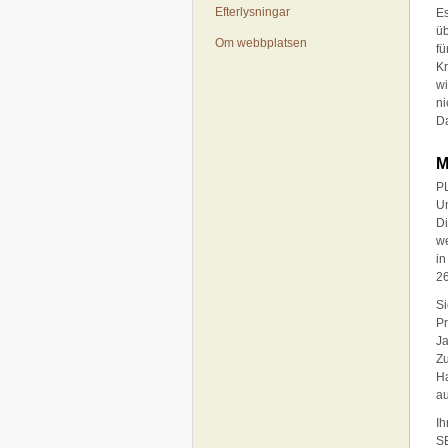
Efterlysningar
Es
üb
Om webbplatsen
fü
Kr
wi
ni
Da
M
PL
Un
Di
we
in
26
Si
Pr
Ja
Zu
Ha
au
Ih
SE