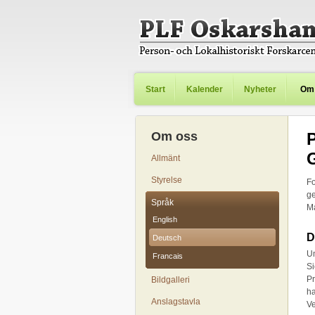
Start
Kalender
Nyheter
Om
Om oss
P
Allmänt
Styrelse
Fo
ge
Språk
Ma
English
D
Deutsch
Um
Francais
Si
Pr
Bildgalleri
ha
Anslagstavla
Ve