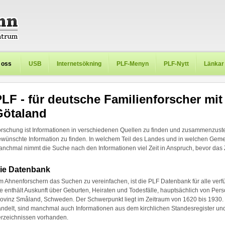
 oss
USB
Internetsökning
PLF-Menyn
PLF-Nytt
Länkar
LF - für deutsche Familienforscher mit
Götaland
rschung ist Informationen in verschiedenen Quellen zu finden und zusammenzuste
wünschte Information zu finden. In welchem Teil des Landes und in welchen Gem
nchmal nimmt die Suche nach den Informationen viel Zeit in Anspruch, bevor das Zi
ie Datenbank
 Ahnenforschern das Suchen zu vereinfachen, ist die PLF Datenbank für alle verfüg
e enthält Auskunft über Geburten, Heiraten und Todesfälle, hauptsächlich von Pers
ovinz Småland, Schweden. Der Schwerpunkt liegt im Zeitraum von 1620 bis 1930
ndelt, sind manchmal auch Informationen aus dem kirchlichen Standesregister un
rzeichnissen vorhanden.