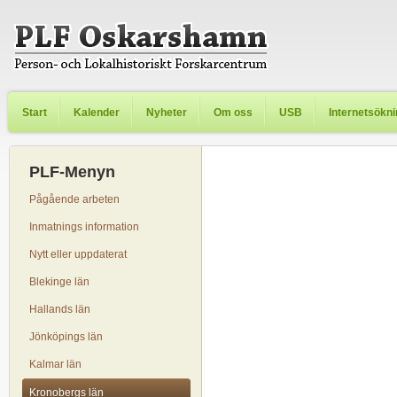
Start
Kalender
Nyheter
Om oss
USB
Internetsökn
PLF-Menyn
Pågående arbeten
Inmatnings information
Nytt eller uppdaterat
Blekinge län
Hallands län
Jönköpings län
Kalmar län
Kronobergs län