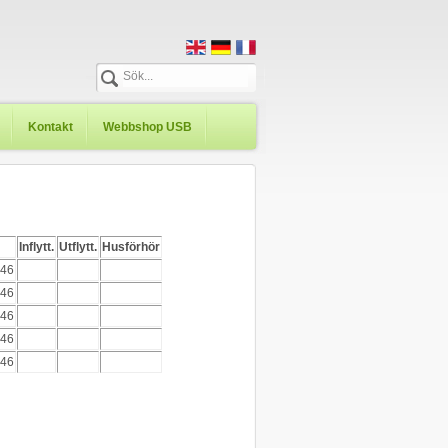
Kontakt
Webbshop USB
Inflytt.
Utflytt.
Husförhör
946
946
946
946
946