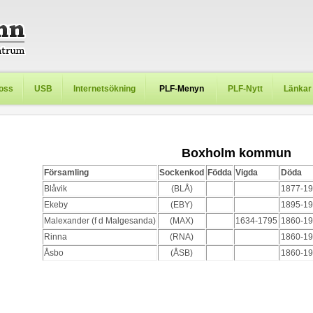
oss
USB
Internetsökning
PLF-Menyn
PLF-Nytt
Länkar
Boxholm
kommun
Församling
Sockenkod
Födda
Vigda
Döda
Blåvik
(BLÅ)
1877-1
Ekeby
(EBY)
1895-1
Malexander (f d Malgesanda)
(MAX)
1634-1795
1860-1
Rinna
(RNA)
1860-1
Åsbo
(ÅSB)
1860-1