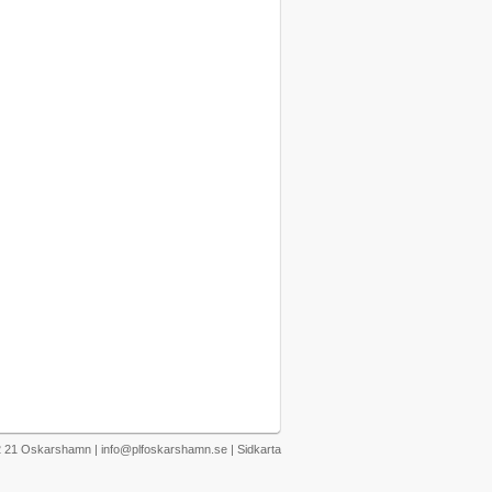
72 21 Oskarshamn | info@plfoskarshamn.se |
Sidkarta