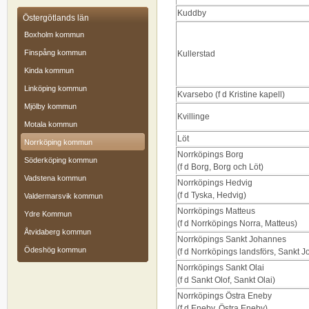
Kuddby
Östergötlands län
Boxholm kommun
Finspång kommun
Kullerstad
Kinda kommun
Linköping kommun
Kvarsebo (f d Kristine kapell)
Mjölby kommun
Kvillinge
Motala kommun
Löt
Norrköping kommun
Norrköpings Borg
Söderköping kommun
(f d Borg, Borg och Löt)
Vadstena kommun
Norrköpings Hedvig
(f d Tyska, Hedvig)
Valdermarsvik kommun
Norrköpings Matteus
Ydre Kommun
(f d Norrköpings Norra, Matteus)
Åtvidaberg kommun
Norrköpings Sankt Johannes
Ödeshög kommun
(f d Norrköpings landsförs, Sankt 
Norrköpings Sankt Olai
(f d Sankt Olof, Sankt Olai)
Norrköpings Östra Eneby
(f d Eneby, Östra Eneby)