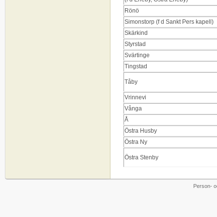
Rönö
Simonstorp (f d Sankt Pers kapell)
Skärkind
Styrstad
Svärtinge
Tingstad
Tåby
Vrinnevi
Vånga
Å
Östra Husby
Östra Ny
Östra Stenby
Person- o