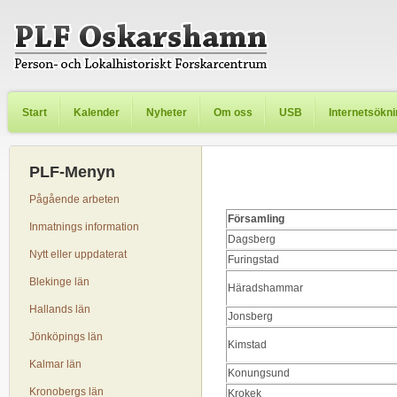
Start
Kalender
Nyheter
Om oss
USB
Internetsökn
PLF-Menyn
Pågående arbeten
Församling
Inmatnings information
Dagsberg
Nytt eller uppdaterat
Furingstad
Blekinge län
Häradshammar
Hallands län
Jonsberg
Jönköpings län
Kimstad
Kalmar län
Konungsund
Kronobergs län
Krokek