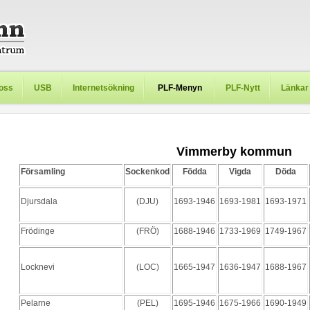
oss
USB
Internetsökning
PLF-Menyn
PLF-Nytt
Länkar
Vimmerby kommun
Församling
Sockenkod
Födda
Vigda
Döda
Djursdala
(DJU)
1693-1946
1693-1981
1693-1971
Frödinge
(FRÖ)
1688-1946
1733-1969
1749-1967
Locknevi
(LOC)
1665-1947
1636-1947
1688-1967
Pelarne
(PEL)
1695-1946
1675-1966
1690-1949