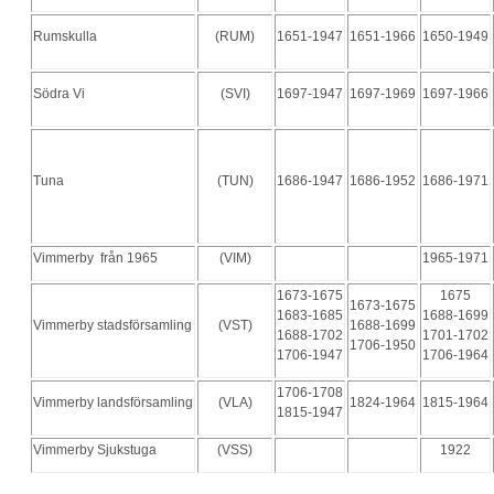
Rumskulla
(RUM)
1651-1947
1651-1966
1650-1949
Södra Vi
(SVI)
1697-1947
1697-1969
1697-1966
Tuna
(TUN)
1686-1947
1686-1952
1686-1971
Vimmerby från 1965
(VIM)
1965-1971
1673-1675
1675
1673-1675
1683-1685
1688-1699
Vimmerby stadsförsamling
(VST)
1688-1699
1688-1702
1701-1702
1706-1950
1706-1947
1706-1964
1706-1708
Vimmerby landsförsamling
(VLA)
1824-1964
1815-1964
1815-1947
Vimmerby Sjukstuga
(VSS)
1922