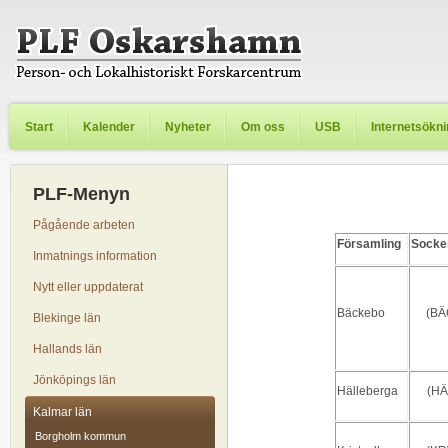
Start
Kalender
Nyheter
Om oss
USB
Internetsökn
PLF-Menyn
Pågående arbeten
Församling
Socke
Inmatnings information
Nytt eller uppdaterat
Bäckebo
(BÄ
Blekinge län
Hallands län
Jönköpings län
Hälleberga
(HÄ
Kalmar län
Borgholm kommun