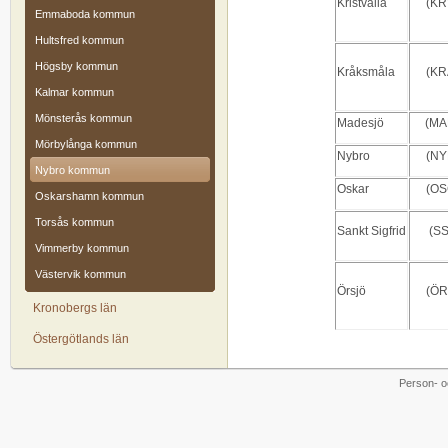
Kristvalla
(KR
Emmaboda kommun
Hultsfred kommun
Högsby kommun
Kråksmåla
(KR
Kalmar kommun
Mönsterås kommun
Madesjö
(MA
Mörbylånga kommun
Nybro
(NY
Nybro kommun
Oskar
(OS
Oskarshamn kommun
Torsås kommun
Sankt Sigfrid
(SS
Vimmerby kommun
Västervik kommun
Örsjö
(ÖR
Kronobergs län
Östergötlands län
Person- o