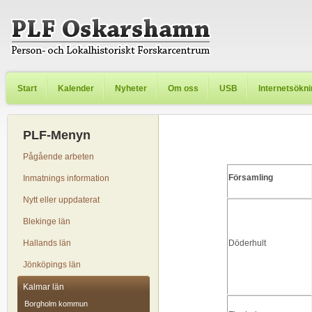
Start
Kalender
Nyheter
Om oss
USB
Internetsökn
PLF-Menyn
Pågående arbeten
Församling
Inmatnings information
Nytt eller uppdaterat
Blekinge län
Hallands län
Döderhult
Jönköpings län
Kalmar län
Borgholm kommun