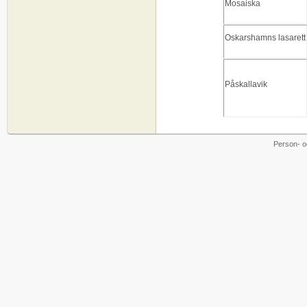
Mosaiska
Oskarshamns lasarett
Påskallavik
Person- o