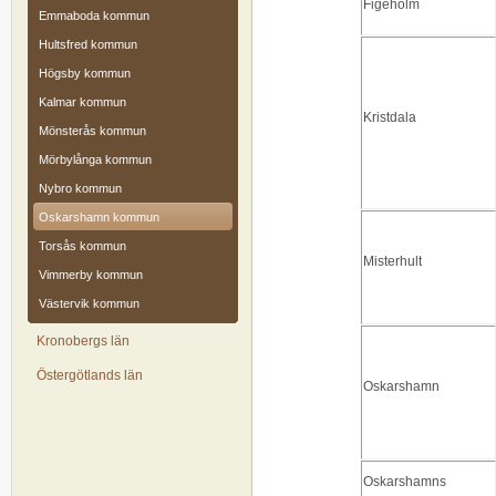
Figeholm
Emmaboda kommun
Hultsfred kommun
Högsby kommun
Kalmar kommun
Kristdala
Mönsterås kommun
Mörbylånga kommun
Nybro kommun
Oskarshamn kommun
Torsås kommun
Misterhult
Vimmerby kommun
Västervik kommun
Kronobergs län
Östergötlands län
Oskarshamn
Oskarshamns