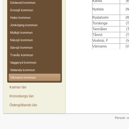
Kärda
(
Gislaved kommun
Nydala
(
Gnosjö kommun
Rydaholm
(
Habo kommun
Torskinge
(
Jönköping kommun
Tannåker
(
Mullsjö kommun
Tånnö
(
Nässjö kommun
Voxtorp, F
(
Värnamo
(
Sävsjö kommun
Tranås kommun
Vaggeryd kommun
Vetlanda kommun
Värnamo kommun
Kalmar län
Kronobergs län
Östergötlands län
Person- o