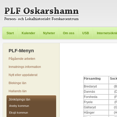
Start
Kalender
Nyheter
Om oss
USB
Internetsökn
PLF-Menyn
Pågående arbeten
Inmatnings information
Nytt eller uppdaterat
Församling
Soc
Blekinge län
Bredaryd
(
Hallands län
Dannäs
(
Forsheda
(
Jönköpings län
Fryele
(
Aneby kommun
Gällaryd
(
Hånger
(
Eksjö kommun