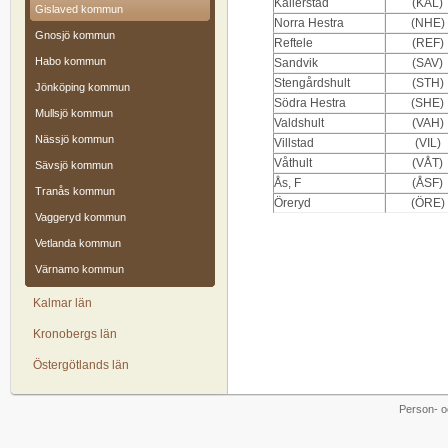
Kållerstad
(KÅL)
Gislaved kommun
Norra Hestra
(NHE)
Gnosjö kommun
Reftele
(REF)
Habo kommun
Sandvik
(SAV)
Stengårdshult
(STH)
Jönköping kommun
Södra Hestra
(SHE)
Mullsjö kommun
Valdshult
(VAH)
Nässjö kommun
Villstad
(VIL)
Våthult
(VÅT)
Sävsjö kommun
Ås, F
(ÅSF)
Tranås kommun
Öreryd
(ÖRE)
Vaggeryd kommun
Vetlanda kommun
Värnamo kommun
Kalmar län
Kronobergs län
Östergötlands län
Person- o