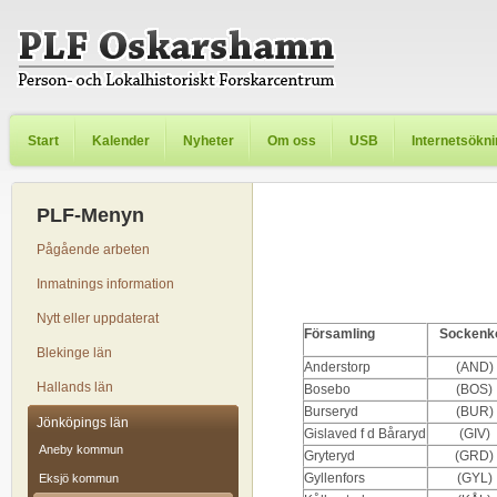
Start
Kalender
Nyheter
Om oss
USB
Internetsökn
PLF-Menyn
Pågående arbeten
Inmatnings information
Nytt eller uppdaterat
Församling
Sockenk
Blekinge län
Anderstorp
(AND)
Hallands län
Bosebo
(BOS)
Burseryd
(BUR)
Jönköpings län
Gislaved f d Båraryd
(GIV)
Aneby kommun
Gryteryd
(GRD)
Gyllenfors
(GYL)
Eksjö kommun