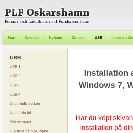
Start
Kalender
Nyheter
Om oss
USB
Internetsök
USB
USB-1
Installation
USB-2
Windows 7, W
USB-3
USB-4
Döderhults socken
Upptäckta fel
Har du köpt skivan
Sök exempel
installation på d
CD-skiva på MAC-dator