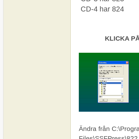
CD-4 har 824
KLICKA P
Ändra från C:\Pr
Files\SSFPress\822