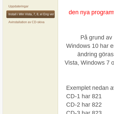
Uppdateringar
den nya programva
Install i Win Vista, 7, 8, el Eng ver
Avinstallation av CD-skiva
På grund av 
Windows 10 har en
ändring göras
Vista, Windows 7 
Exemplet nedan av
CD-1 har 821
CD-2 har 822
CD-3 har 823