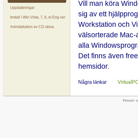
Vill man köra Wi
Uppdateringar
sig av ett hjälppr
Install i Win Vista, 7, 8, el Eng ver
Workstation och Vir
Avinstallation av CD-skiva
välsorterade Mac-a
alla Windowsprogr
Det finns även fr
hemsidor.
Några länkar
VirtualP
Person- o