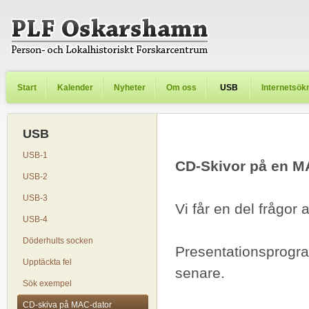
Start
Kalender
Nyheter
Om oss
USB
Internetsök
USB
USB-1
CD-Skivor på en M
USB-2
USB-3
Vi får en del frågo
USB-4
Döderhults socken
Presentationsprogra
Upptäckta fel
senare.
Sök exempel
CD-skiva på MAC-dator