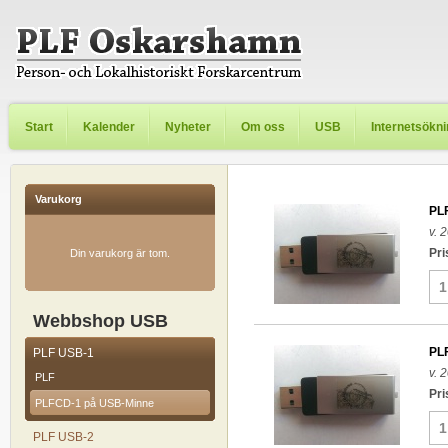
Start
Kalender
Nyheter
Om oss
USB
Internetsökn
Varukorg
PL
v. 
Pri
Din varukorg är tom.
Webbshop USB
PL
PLF USB-1
v. 
PLF
Pri
PLFCD-1 på USB-Minne
PLF USB-2