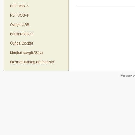
PLF USB-3
PLF USB-4
Övriga USB
Böcker/häften
Övriga Böcker
Medlemsavgift/Gåva
Internetsökning Betala/Pay
Person- o